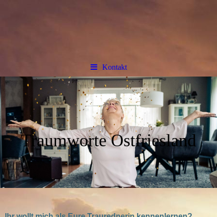
Kontakt
Traumworte Ostfriesland
Ihr wollt mich als Eure Traurednerin kennenlernen?