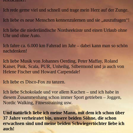
Ich rede gerne viel und schnell und trage mein Herz auf der Zunge.
Ich liebe es neue Menschen kennenzulernen und sie „auszufragen“!
Ich liebe die niederländische Nordseeküste und einen Urlaub ohne
Uhr und ohne Auto.
Ich fahre ca. 6.000 km Fahrrad im Jahr – dabei kann man so schön
nachdenken!
Ich liebe Musik von Johannes Oerding, Peter Maffay, Roland
Kaiser, Pink, Scala, PUR, Unheilig, Silbermond und ja auch von
Helene Fischer und Howard Carpendale!
Ich liebe es Disco-Fox zu tanzen.
Ich liebe Schokolade und vor allem Kuchen – und ich habe in
diesem Zusammenhang schon immer Sport getrieben – Joggen,
Nordic Walking, Fitnesstraining usw.
Und natürlich liebe ich meine Mann, mit dem ich schon über
37 Jahre verheiratet bin, unsere beiden Söhne, die schon
erwachsen sind und meine beiden Schwiegertöchter liebe ich
auch!