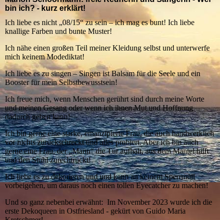
bin ich? - kurz erklärt!
Ich liebe es nicht „08/15“ zu sein – ich mag es bunt! Ich liebe
knallige Farben und bunte Muster!
Ich nähe einen großen Teil meiner Kleidung selbst und unterwerfe
mich keinem Modediktat!
Ich liebe es zu singen – Singen ist Balsam für die Seele und ein
Booster für mein Selbstbewusstsein!
Ich freue mich, wenn Menschen gerührt sind durch meine Worte
und meinen Gesang oder wenn ich ihnen Mut und Hoffnung
dadurch geben kann!
Ich bin gerne eine starke, emanzipierte Frau, die auch handwerklich
vor nichts zurückschreckt und alles probiert. Aber ich bin auch
gerne eine Frau, der „Mann“ die Tür aufhält, aus dem Mantel hilft
und den Stuhl zurechtrückt!
Ich liebe es zu dekorieren und und kann an keinem Sperrmüll
vorbeigehen, um daraus noch einen tollen Eyecatcher zu machen!
Und so ganz nebenbei erwähnt: Im November 2023 wurde ich die
erste Dekoqueen in Ostfriesland - gekürt von Guido Maria
Kretschmer!